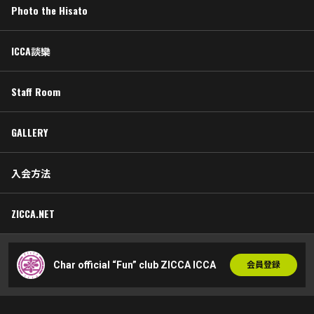
Photo the Hisato
ICCA談欒
Staff Room
GALLERY
入会方法
ZICCA.NET
Char official “Fun” club ZICCA ICCA
会員登録