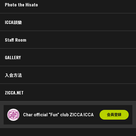
Photo the Hisato
ICCA談欒
Staff Room
GALLERY
入会方法
ZICCA.NET
Char official “Fun” club ZICCA ICCA
会員登録