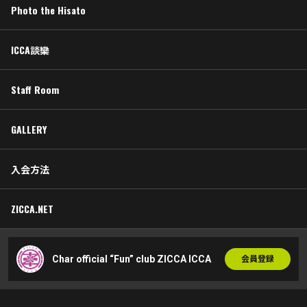
Photo the Hisato
ICCA談欒
Staff Room
GALLERY
入会方法
ZICCA.NET
Char official “Fun” club ZICCA ICCA
会員登録