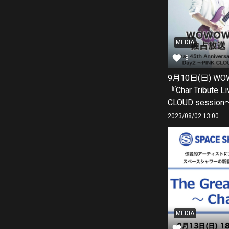
MEDIA
8
9月10日(日) W
『Char Tribute L
CLOUD sessio
2023/08/02 13:00
MEDIA
1