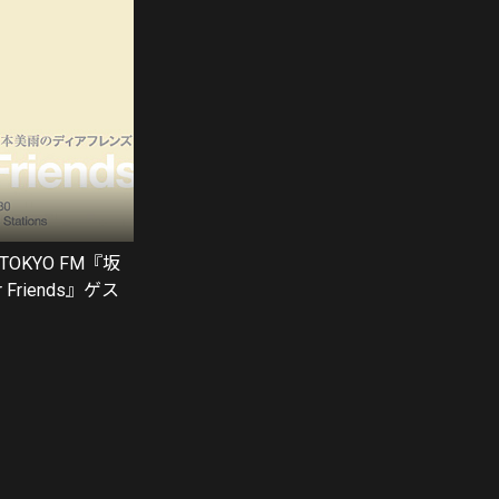
 TOKYO FM『坂
 Friends』ゲス
8