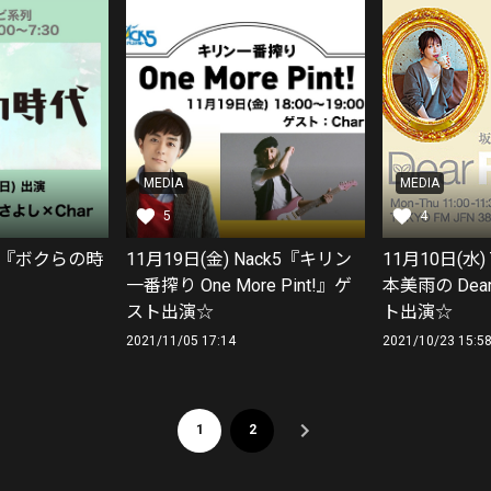
MEDIA
MEDIA
5
4
CX『ボクらの時
11月19日(金) Nack5『キリン
11月10日(水)
一番搾り One More Pint!』ゲ
本美雨の Dear
スト出演☆
ト出演☆
2021/11/05 17:14
2021/10/23 15:5
1
2