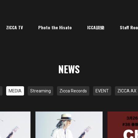
ZICCA TV
Photo the Hisato
ICCA談欒
Staff Ro
NEWS
MEDIA
Streaming
Zicca Records
EVENT
ZICCA AX