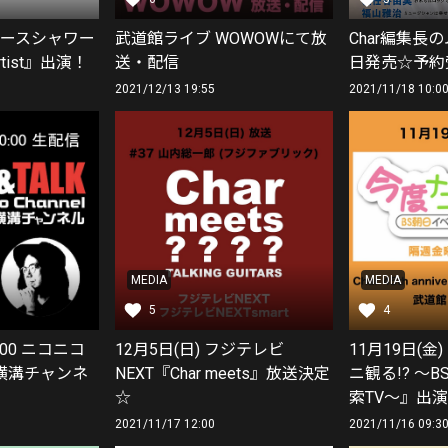
スペースシャワー
武道館ライブ WOWOWにて放
Char編集長の
Artist』出演！
送・配信
日発売☆予約
2021/12/13 19:55
2021/11/18 10:0
MEDIA
MEDIA
5
4
0:00 ニコニコ
12月5日(日) フジテレビ
11月19日(金
横溝チャンネ
NEXT『Char meets』放送決定
ニ観る!? ～
☆
索TV～』出
2021/11/17 12:00
2021/11/16 09:3