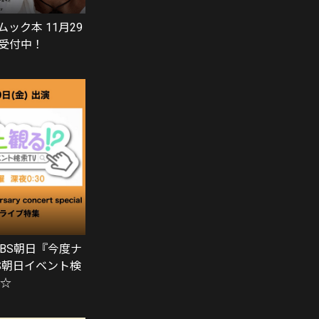
ムック本 11月29
受付中！
0
) BS朝日『今度ナ
BS朝日イベント検
演☆
0