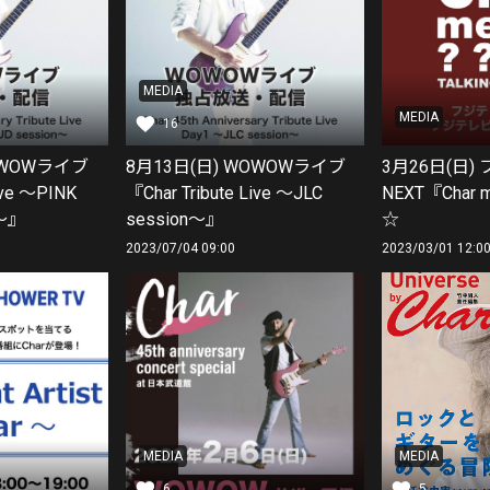
MEDIA
MEDIA
16
OWOWライブ
8月13日(日) WOWOWライブ
3月26日(日)
ive 〜PINK
『Char Tribute Live 〜JLC
NEXT『Char
n〜』
session〜』
☆
2023/07/04 09:00
2023/03/01 12:0
MEDIA
MEDIA
6
5