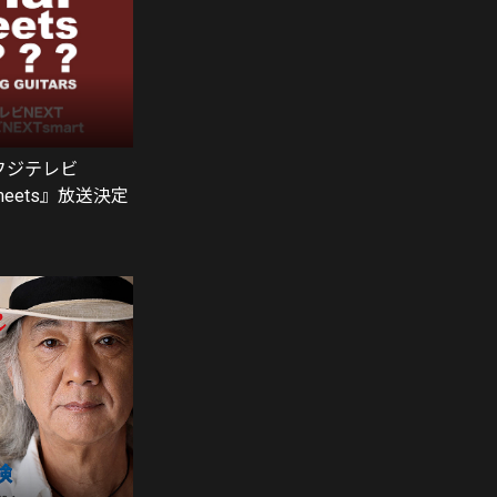
 フジテレビ
 meets』放送決定
0