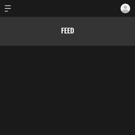
ロ
FEED