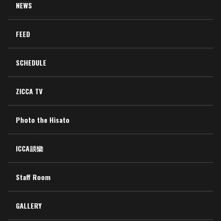
NEWS
FEED
SCHEDULE
ZICCA TV
Photo the Hisato
ICCA談欒
Staff Room
GALLERY