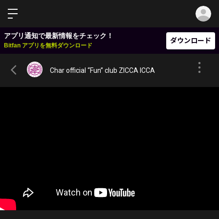
ロ
アプリ通知で最新情報をチェック！
ダウンロード
Bitfan アプリを無料ダウンロード
Char official “Fun” club ZICCA ICCA