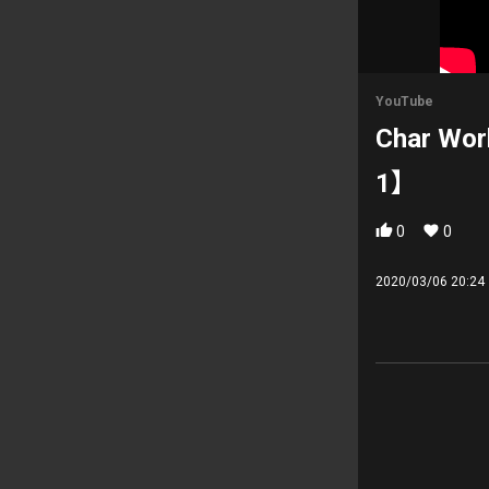
YouTube
Char Wo
1】
0
0
2020/03/06 20:24