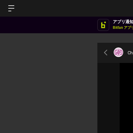
アプリ通
Bitfan 
Ch